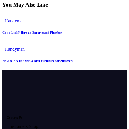
You May Also Like
Handyman
Got a Leak? Hire an Experienced Plumber
Handyman
How to Fix up Old Garden Furniture for Summer?
Contact Us
The Joiners Shop,