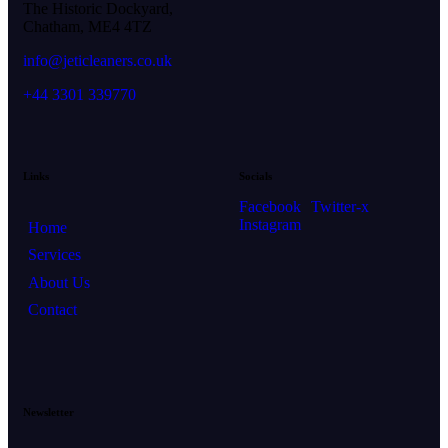
The Historic Dockyard,
Chatham, ME4 4TZ
info@jeticleaners.co.uk
+44 3301 339770
Links
Socials
Facebook
Twitter-x
Instagram
Home
Services
About Us
Contact
Newsletter